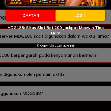
DAFTAR
LOGIN
unggulan utama MDG188 dibanding platform lain?
MDG188: Situs Slot Bet 200 Jackpot Maxwin Tiap
Hari!
 server MDG188 saat digunakan dalam waktu lama?
© Copyright 2026
MDG188
DG188 berpengaruh pada kenyamanan bermain?
digunakan oleh pemain aktif?
enggunakan MDG188?