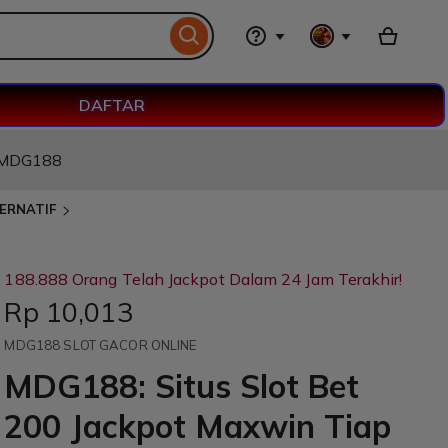
DAFTAR
 MDG188
ERNATIF
188.888 Orang Telah Jackpot Dalam 24 Jam Terakhir!
Price:
Rp 10,013
MDG188 SLOT GACOR ONLINE
MDG188: Situs Slot Bet
200 Jackpot Maxwin Tiap