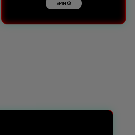
SPIN 🎲