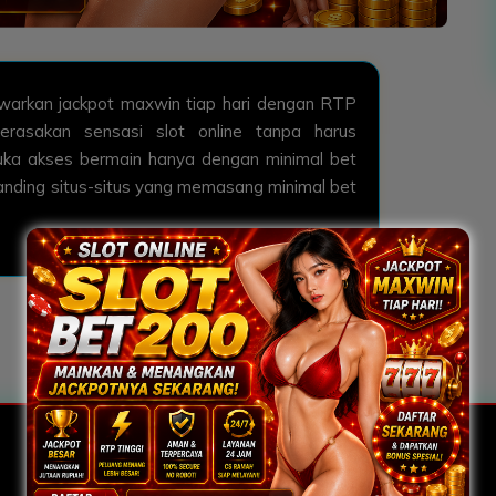
warkan jackpot maxwin tiap hari dengan RTP
erasakan sensasi slot online tanpa harus
uka akses bermain hanya dengan minimal bet
banding situs-situs yang memasang minimal bet
FAQ MDG188