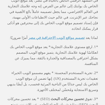
في المشهد الرقمي النابض بالحياة في مصر، يعد موقع الويب
الخاص بك بوابتك إلى عالم من الفرص. إنه وجه علامتك التجارية
في العالم الافتراضي، مما يجعل تصميمه عاملاً بالغ الأهمية في
نجاحك عبر الإنترنت. في عالم حيث الانطباعات الأولى مهمة،
فإن إسناد تصميم موقع الويب الخاص بك إلى محترفين هو أذكى
قرار يمكنك اتخاذه.
لماذا يعد
تصميم مواقع الويب الاحترافية في مصر
أمرًا ضروريًا:
*1. ارفع مستوى علامتك التجارية:* يعد موقع الويب الخاص بك
انعكاسًا لهوية علامتك التجارية. يتميز موقع الويب المصمم
بشكل احترافي بالمصداقية والجدارة بالثقة، مما يميزك عن
المنافسة.
*2. تجربة المستخدم المحسنة: * يفهم مصممو الويب الخبراء
تعقيدات تجربة المستخدم (UX). إنها تضمن أن موقع الويب
الخاص بك ليس جذابًا من الناحية المرئية فحسب، بل أيضًا بديهي
وسريع الاستجابة ومُحسّن لمختلف الأجهزة.
*3. تفوق
تحسين محركات البحث
(SEO): * يعد تحسين محركات
البحث (SEO) بمثابة شريان الحياة للظهور عبر الإنترنت. تتمتع