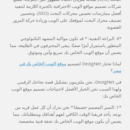
شركات تصميم مواقع الويب الاحترافية بالخبرة اللازمة لتنفيذ
أفضل ممارسات تحسين محركات البحث (SEO)، وتحسين
تصنيف محرك البحث لموقعك على الويب وزيادة حركة المرور
العضوية.
*4. البراعة التقنية: * قد تكون مواكبة المشهد التكنولوجي
المتطور باستمرار أمرًا صعبًا. يبقى المحترفون في الطليعة، مما
يضمن أن موقع الويب الخاص بك سريع وآمن وموثوق.
لماذا تختار DezigNet لتصميم
موقع الويب الخاص بك في
مصر
؟
في DezigNet، نحن ملتزمون بتشكيل قصة نجاحك الرقمي.
ولهذا السبب نحن الخيار الأفضل لاحتياجات تصميم موقع الويب
الخاص بك:
*1. التميز المصمم خصيصًا:* نحن ندرك أن كل عمل فريد من
نوعه. يأخذ فريقنا الوقت الكافي لفهم أهدافك ومتطلباتك، مما
يضمن أن يكون موقع الويب الخاص بك تحفة فنية مخصصة.