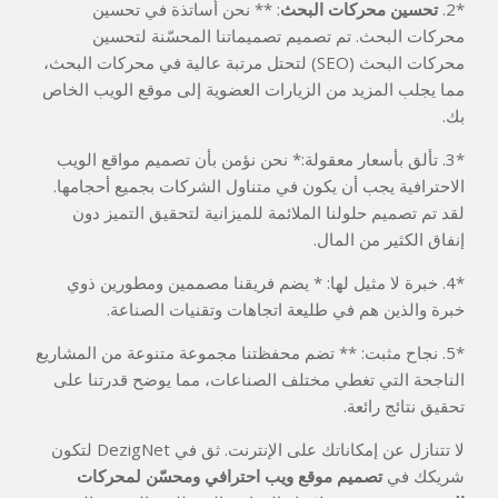
*2.
تحسين محركات البحث
: ** نحن أساتذة في تحسين
محركات البحث. تم تصميم تصميماتنا المحسّنة لتحسين
محركات البحث (SEO) لتحتل مرتبة عالية في محركات البحث،
مما يجلب المزيد من الزيارات العضوية إلى موقع الويب الخاص
بك.
*3. تألق بأسعار معقولة:* نحن نؤمن بأن تصميم مواقع الويب
الاحترافية يجب أن يكون في متناول الشركات بجميع أحجامها.
لقد تم تصميم حلولنا الملائمة للميزانية لتحقيق التميز دون
إنفاق الكثير من المال.
*4. خبرة لا مثيل لها: * يضم فريقنا مصممين ومطورين ذوي
خبرة والذين هم في طليعة اتجاهات وتقنيات الصناعة.
*5. نجاح مثبت: ** تضم محفظتنا مجموعة متنوعة من المشاريع
الناجحة التي تغطي مختلف الصناعات، مما يوضح قدرتنا على
تحقيق نتائج رائعة.
لا تتنازل عن إمكاناتك على الإنترنت. ثق في DezigNet لتكون
شريكك في
تصميم موقع ويب احترافي ومحسّن لمحركات