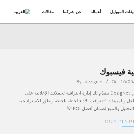
يقات الموبايل
أعمالنا
عن شركتنا
مقالات
imary
ation
Menu
ية فيسبوك
By:
dezignet
On:
16/05
📣 هل تريد أن تزيد مبيعاتك وتوصّل لعملاءك في مصر؟ نحن في DezigNet بنقدّم لك إدارة احترافية لحملاتك الإعلانية على
 والمبيعات ✅ نراقب الأداء لحظة بلحظة ونطوّر الاستراتيجية
يل والتتبع لضمان أفضل ROI 💡
CONTINU