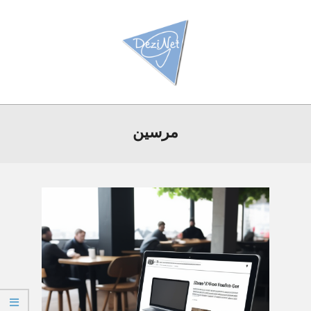
Ski
t
conten
Primar
Navigatio
مرسين
Men