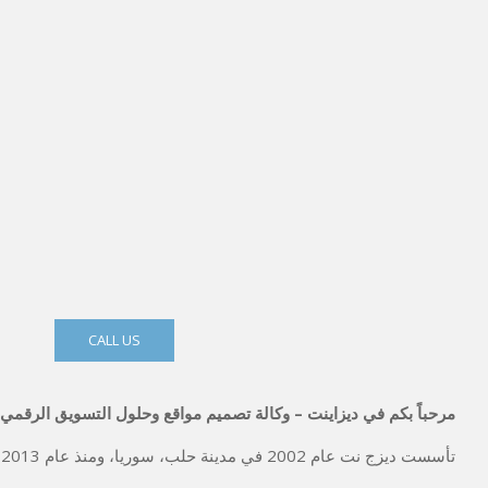
CALL US
مرحباً بكم في ديزاينت – وكالة تصميم مواقع وحلول التسويق الرقم
تأسست ديزج نت عام 2002 في مدينة حلب، سوريا، ومنذ عام 2013 نعمل في تركيا ومصر في مجالات