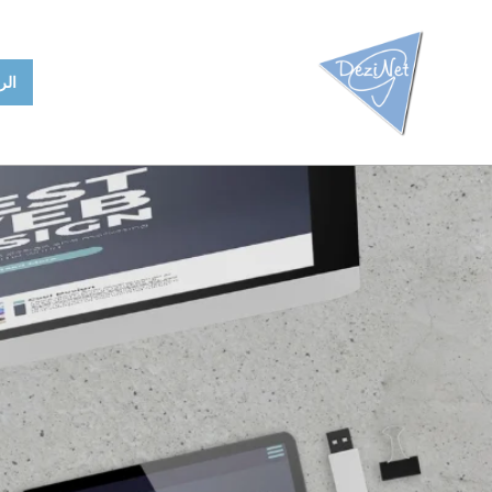
Ski
t
conten
الر