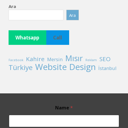
Ara
Ara
Whatsapp
Call
Mısır
Kahire
SEO
Mersin
Facebook
Reklam
Website Design
Türkiye
İstanbul
Name
*