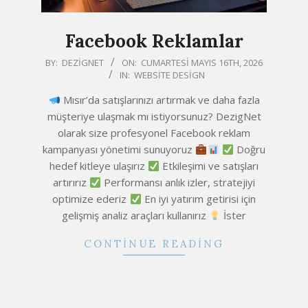
Facebook Reklamlar
2026-
BY:
DEZIGNET
ON:
CUMARTESI MAYIS 16TH, 2026
IN:
WEBSITE DESIGN
05-
16
Mısır’da satışlarınızı artırmak ve daha fazla
müşteriye ulaşmak mı istiyorsunuz? DezigNet
olarak size profesyonel Facebook reklam
kampanyası yönetimi sunuyoruz
Doğru
hedef kitleye ulaşırız
Etkileşimi ve satışları
artırırız
Performansı anlık izler, stratejiyi
optimize ederiz
En iyi yatırım getirisi için
gelişmiş analiz araçları kullanırız
İster
CONTINUE READING